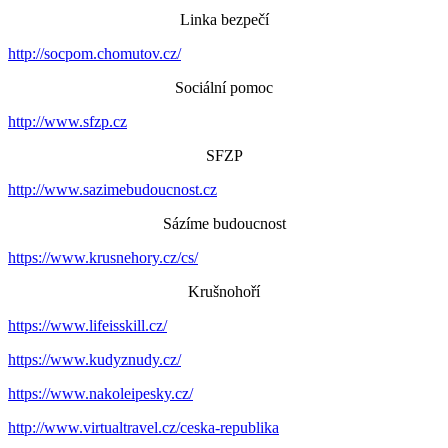
Linka bezpečí
http://socpom.chomutov.cz/
Sociální pomoc
http://www.sfzp.cz
SFZP
http://www.sazimebudoucnost.cz
Sázíme budoucnost
https://www.krusnehory.cz/cs/
Krušnohoří
https://www.lifeisskill.cz/
https://www.kudyznudy.cz/
https://www.nakoleipesky.cz/
http://www.virtualtravel.cz/ceska-republika