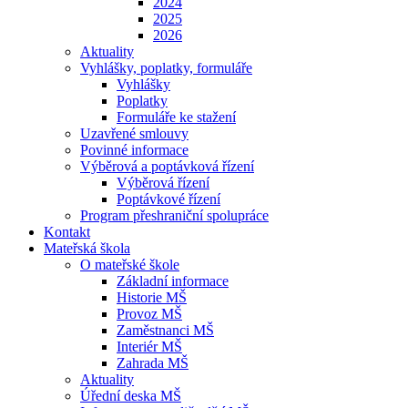
2024
2025
2026
Aktuality
Vyhlášky, poplatky, formuláře
Vyhlášky
Poplatky
Formuláře ke stažení
Uzavřené smlouvy
Povinné informace
Výběrová a poptávková řízení
Výběrová řízení
Poptávkové řízení
Program přeshraniční spolupráce
Kontakt
Mateřská škola
O mateřské škole
Základní informace
Historie MŠ
Provoz MŠ
Zaměstnanci MŠ
Interiér MŠ
Zahrada MŠ
Aktuality
Úřední deska MŠ