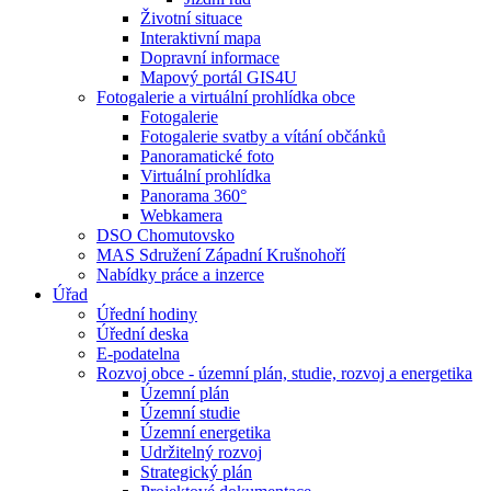
Životní situace
Interaktivní mapa
Dopravní informace
Mapový portál GIS4U
Fotogalerie a virtuální prohlídka obce
Fotogalerie
Fotogalerie svatby a vítání občánků
Panoramatické foto
Virtuální prohlídka
Panorama 360°
Webkamera
DSO Chomutovsko
MAS Sdružení Západní Krušnohoří
Nabídky práce a inzerce
Úřad
Úřední hodiny
Úřední deska
E-podatelna
Rozvoj obce - územní plán, studie, rozvoj a energetika
Územní plán
Územní studie
Územní energetika
Udržitelný rozvoj
Strategický plán