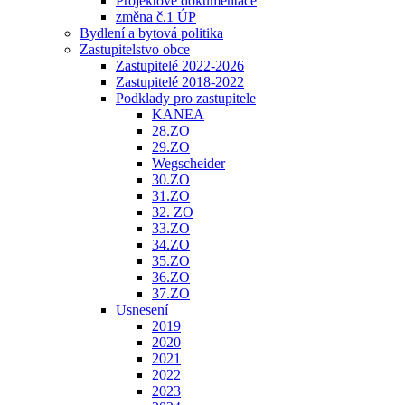
Projektové dokumentace
změna č.1 ÚP
Bydlení a bytová politika
Zastupitelstvo obce
Zastupitelé 2022-2026
Zastupitelé 2018-2022
Podklady pro zastupitele
KANEA
28.ZO
29.ZO
Wegscheider
30.ZO
31.ZO
32. ZO
33.ZO
34.ZO
35.ZO
36.ZO
37.ZO
Usnesení
2019
2020
2021
2022
2023