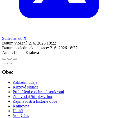
Sdílet na síti X
Datum vložení:
2. 6. 2026 18:22
Datum poslední aktualizace:
2. 6. 2026 18:27
Autor:
Lenka Králová
Obec
Základní údaje
Krizové situace
Prohlášení o ochraně soukromí
Zpravodaj Střípky z hor
Zajímavosti a historie obce
Knihovna
Hasiči
Volný čas