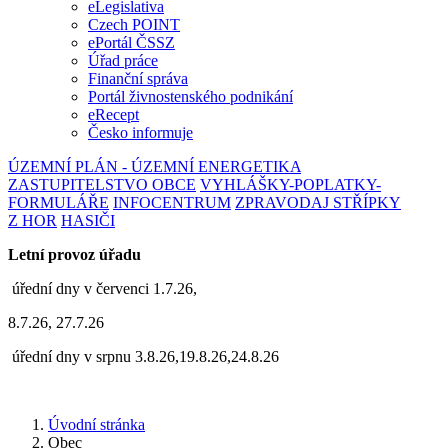
eLegislativa
Czech POINT
ePortál ČSSZ
Úřad práce
Finanční správa
Portál živnostenského podnikání
eRecept
Česko informuje
ÚZEMNÍ PLÁN - ÚZEMNÍ ENERGETIKA
ZASTUPITELSTVO OBCE
VYHLÁŠKY-POPLATKY-
FORMULÁŘE
INFOCENTRUM
ZPRAVODAJ STŘÍPKY
Z HOR
HASIČI
Letní provoz úřadu
úřední dny v červenci 1.7.26,
8.7.26, 27.7.26
úřední dny v srpnu 3.8.26,19.8.26,24.8.26
Úvodní stránka
Obec