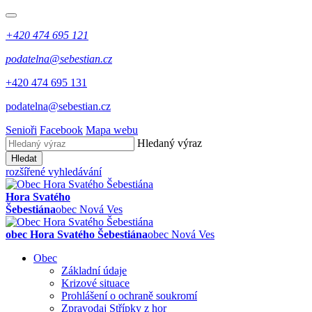
+420 474 695 121
podatelna@sebestian.cz
+420 474 695 131
podatelna@sebestian.cz
Senioři
Facebook
Mapa webu
Hledaný výraz
Hledat
rozšířené vyhledávání
Hora Svatého
Šebestiána
obec Nová Ves
obec Hora Svatého Šebestiána
obec Nová Ves
Obec
Základní údaje
Krizové situace
Prohlášení o ochraně soukromí
Zpravodaj Střípky z hor