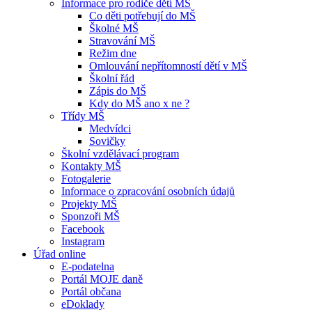
Informace pro rodiče dětí MŠ
Co děti potřebují do MŠ
Školné MŠ
Stravování MŠ
Režim dne
Omlouvání nepřítomností dětí v MŠ
Školní řád
Zápis do MŠ
Kdy do MŠ ano x ne ?
Třídy MŠ
Medvídci
Sovičky
Školní vzdělávací program
Kontakty MŠ
Fotogalerie
Informace o zpracování osobních údajů
Projekty MŠ
Sponzoři MŠ
Facebook
Instagram
Úřad online
E-podatelna
Portál MOJE daně
Portál občana
eDoklady