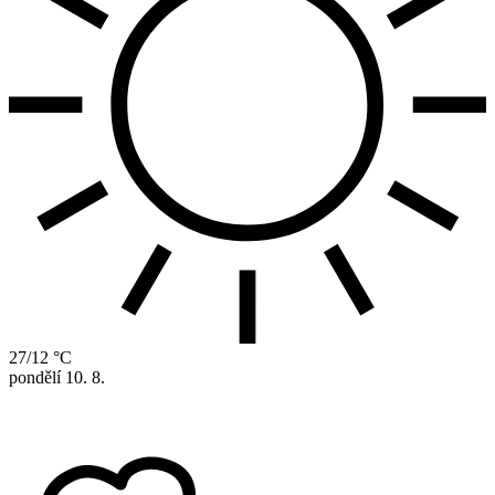
27/12 °C
pondělí
10. 8.