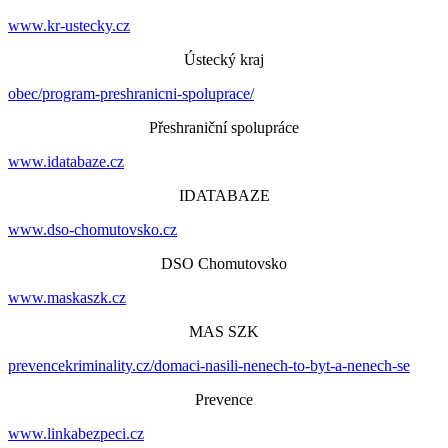
www.kr-ustecky.cz
Ústecký kraj
obec/program-preshranicni-spoluprace/
Přeshraniční spolupráce
www.idatabaze.cz
IDATABAZE
www.dso-chomutovsko.cz
DSO Chomutovsko
www.maskaszk.cz
MAS SZK
prevencekriminality.cz/domaci-nasili-nenech-to-byt-a-nenech-se
Prevence
www.linkabezpeci.cz