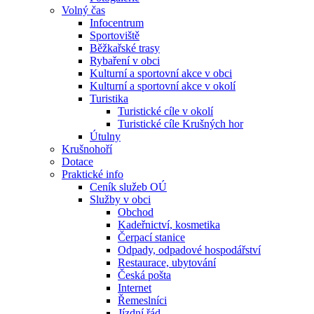
Volný čas
Infocentrum
Sportoviště
Běžkařské trasy
Rybaření v obci
Kulturní a sportovní akce v obci
Kulturní a sportovní akce v okolí
Turistika
Turistické cíle v okolí
Turistické cíle Krušných hor
Útulny
Krušnohoří
Dotace
Praktické info
Ceník služeb OÚ
Služby v obci
Obchod
Kadeřnictví, kosmetika
Čerpací stanice
Odpady, odpadové hospodářství
Restaurace, ubytování
Česká pošta
Internet
Řemeslníci
Jízdní řád