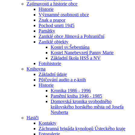
Zajímavosti a historie obce
Historie
Významné osobnosti obce
Znak a prapor
Pochod smrti 1945
Památky
Zaniklé obce Jilmová a Pohraniční
Zaniklé objekty
Kostel sv.Šebestiána
Kostel Nanebevzetí Panny Marie
Základní škola HSŠ a NV
Fotohistorie
Knihovna
Základní údaje
Půjčování audio a e-knih
Historie
Kronika 1986 - 1996
Pamětní kniha 1946 - 1985
Domovská kronika svobodného
královského horského města od Josefa
Neuberta
Hasiči
Kontakty
Záchranná brigáda kynologů Ústeckého kraje
Fotogalerie