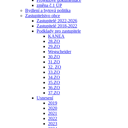
Projektové dokumentace
změna č.1 ÚP
Bydlení a bytová politika
Zastupitelstvo obce
Zastupitelé 2022-2026
Zastupitelé 2018-2022
Podklady pro zastupitele
KANEA
28.ZO
29.ZO
Wegscheider
30.ZO
31.ZO
32. ZO
33.ZO
34.ZO
35.ZO
36.ZO
37.ZO
Usnesení
2019
2020
2021
2022
2023