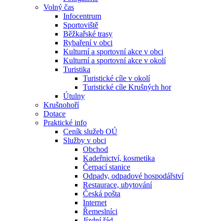
Volný čas
Infocentrum
Sportoviště
Běžkařské trasy
Rybaření v obci
Kulturní a sportovní akce v obci
Kulturní a sportovní akce v okolí
Turistika
Turistické cíle v okolí
Turistické cíle Krušných hor
Útulny
Krušnohoří
Dotace
Praktické info
Ceník služeb OÚ
Služby v obci
Obchod
Kadeřnictví, kosmetika
Čerpací stanice
Odpady, odpadové hospodářství
Restaurace, ubytování
Česká pošta
Internet
Řemeslníci
Jízdní řád