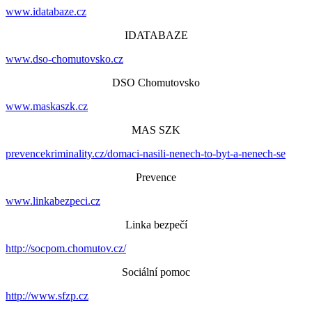
www.idatabaze.cz
IDATABAZE
www.dso-chomutovsko.cz
DSO Chomutovsko
www.maskaszk.cz
MAS SZK
prevencekriminality.cz/domaci-nasili-nenech-to-byt-a-nenech-se
Prevence
www.linkabezpeci.cz
Linka bezpečí
http://socpom.chomutov.cz/
Sociální pomoc
http://www.sfzp.cz