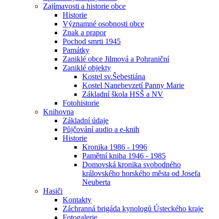
Zajímavosti a historie obce
Historie
Významné osobnosti obce
Znak a prapor
Pochod smrti 1945
Památky
Zaniklé obce Jilmová a Pohraniční
Zaniklé objekty
Kostel sv.Šebestiána
Kostel Nanebevzetí Panny Marie
Základní škola HSŠ a NV
Fotohistorie
Knihovna
Základní údaje
Půjčování audio a e-knih
Historie
Kronika 1986 - 1996
Pamětní kniha 1946 - 1985
Domovská kronika svobodného
královského horského města od Josefa
Neuberta
Hasiči
Kontakty
Záchranná brigáda kynologů Ústeckého kraje
Fotogalerie