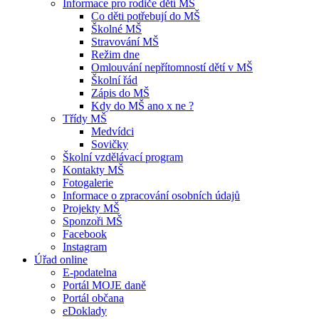
Informace pro rodiče dětí MŠ
Co děti potřebují do MŠ
Školné MŠ
Stravování MŠ
Režim dne
Omlouvání nepřítomností dětí v MŠ
Školní řád
Zápis do MŠ
Kdy do MŠ ano x ne ?
Třídy MŠ
Medvídci
Sovičky
Školní vzdělávací program
Kontakty MŠ
Fotogalerie
Informace o zpracování osobních údajů
Projekty MŠ
Sponzoři MŠ
Facebook
Instagram
Úřad online
E-podatelna
Portál MOJE daně
Portál občana
eDoklady