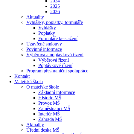
2024
2025
2026
Aktuality
Vyhlášky, poplatky, formuláře
Vyhlášky
Poplatky
Formuláře ke stažení
Uzavřené smlouvy
Povinné informace
Výběrová a poptávková řízení
Výběrová řízení
Poptávkové řízení
Program přeshraniční spolupráce
Kontakt
Mateřská škola
O mateřské škole
Základní informace
Historie MŠ
Provoz MŠ
Zaměstnanci MŠ
Interiér MŠ
Zahrada MŠ
Aktuality
Úřední deska MŠ