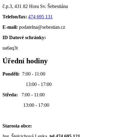
č.p.3, 431 82 Hora Sv. Šebestiána
Telefon/fax:
474 695 131
E-mail:
podatelna@sebestian.cz
ID Datové schránky:
ua6aq3t
Úřední hodiny
Pondělí:
7:00 - 11:00
13:00 - 17:00
Středa:
7:00 - 11:00
13:00 - 17:00
Starosta obce:
Ing. Štelcichová Lenka,
tel.474 695 121