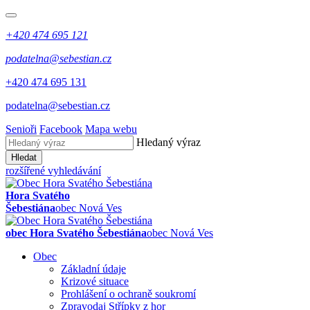
+420 474 695 121
podatelna@sebestian.cz
+420 474 695 131
podatelna@sebestian.cz
Senioři
Facebook
Mapa webu
Hledaný výraz
Hledat
rozšířené vyhledávání
Hora Svatého
Šebestiána
obec Nová Ves
obec Hora Svatého Šebestiána
obec Nová Ves
Obec
Základní údaje
Krizové situace
Prohlášení o ochraně soukromí
Zpravodaj Střípky z hor