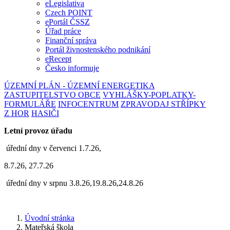
eLegislativa
Czech POINT
ePortál ČSSZ
Úřad práce
Finanční správa
Portál živnostenského podnikání
eRecept
Česko informuje
ÚZEMNÍ PLÁN - ÚZEMNÍ ENERGETIKA
ZASTUPITELSTVO OBCE
VYHLÁŠKY-POPLATKY-
FORMULÁŘE
INFOCENTRUM
ZPRAVODAJ STŘÍPKY
Z HOR
HASIČI
Letní provoz úřadu
úřední dny v červenci 1.7.26,
8.7.26, 27.7.26
úřední dny v srpnu 3.8.26,19.8.26,24.8.26
Úvodní stránka
Mateřská škola