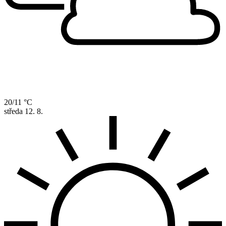
20/11 °C
středa
12. 8.