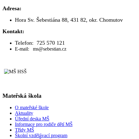
Adresa:
Hora Sv. Šebestiána 88, 431 82, okr. Chomutov
Kontakt:
Telefon: 725 570 121
E-mail: ms@sebestian.cz
Mateřská škola
O mateřské škole
Aktuality
Úřední deska MŠ
Informace pro rodiče dětí MŠ
Třídy MŠ
Školní vzdělávací program