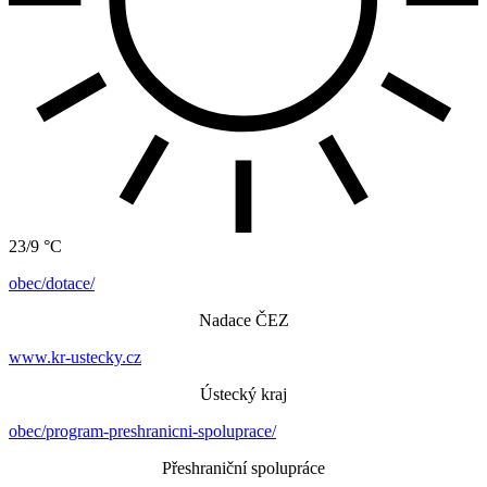
23/9 °C
obec/dotace/
Nadace ČEZ
www.kr-ustecky.cz
Ústecký kraj
obec/program-preshranicni-spoluprace/
Přeshraniční spolupráce