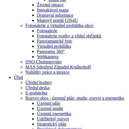
Životní situace
Interaktivní mapa
Dopravní informace
Mapový portál GIS4U
Fotogalerie a virtuální prohlídka obce
Fotogalerie
Fotogalerie svatby a vítání občánků
Panoramatické foto
Virtuální prohlídka
Panorama 360°
Webkamera
DSO Chomutovsko
MAS Sdružení Západní Krušnohoří
Nabídky práce a inzerce
Úřad
Úřední hodiny
Úřední deska
E-podatelna
Rozvoj obce - územní plán, studie, rozvoj a energetika
Územní plán
Územní studie
Územní energetika
Udržitelný rozvoj
Strategický plán