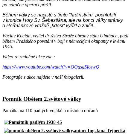
po náročné operaci přežil.
Během války se nacisté s tímto "hrdinstvím" pochlubili
v kronice Hory Sv. Šebestiána, ale na konci války stránky
o Heřmánkově vraždě „kdosi“ vyřízl a zničil...
Václav Kocián, velitel družstva Stráže obrany státu Ulmbach, padl
během Pražského povstání v boji s německými okupanty v květnu
1945.
Video ze zmíněné akce zde :
https://www.youtube.com/watch?v=OQgsg5IoswQ
Fotografie z akce najdete v naší fotogalerii.
Pomník Obětem 2.světové války
Památka na 110 padlých vojáků a místních občanů