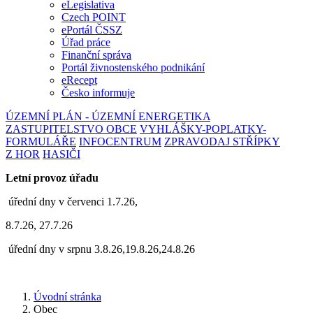
eLegislativa
Czech POINT
ePortál ČSSZ
Úřad práce
Finanční správa
Portál živnostenského podnikání
eRecept
Česko informuje
ÚZEMNÍ PLÁN - ÚZEMNÍ ENERGETIKA
ZASTUPITELSTVO OBCE
VYHLÁŠKY-POPLATKY-
FORMULÁŘE
INFOCENTRUM
ZPRAVODAJ STŘÍPKY
Z HOR
HASIČI
Letní provoz úřadu
úřední dny v červenci 1.7.26,
8.7.26, 27.7.26
úřední dny v srpnu 3.8.26,19.8.26,24.8.26
Úvodní stránka
Obec