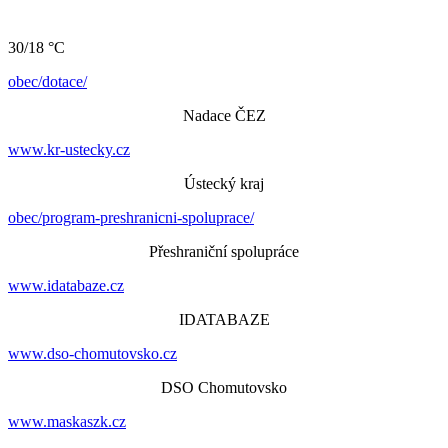
30/18 °C
obec/dotace/
Nadace ČEZ
www.kr-ustecky.cz
Ústecký kraj
obec/program-preshranicni-spoluprace/
Přeshraniční spolupráce
www.idatabaze.cz
IDATABAZE
www.dso-chomutovsko.cz
DSO Chomutovsko
www.maskaszk.cz