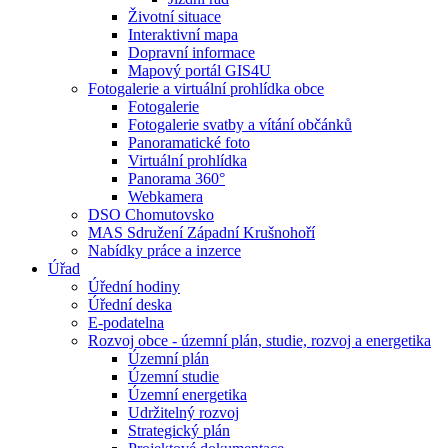
Životní situace
Interaktivní mapa
Dopravní informace
Mapový portál GIS4U
Fotogalerie a virtuální prohlídka obce
Fotogalerie
Fotogalerie svatby a vítání občánků
Panoramatické foto
Virtuální prohlídka
Panorama 360°
Webkamera
DSO Chomutovsko
MAS Sdružení Západní Krušnohoří
Nabídky práce a inzerce
Úřad
Úřední hodiny
Úřední deska
E-podatelna
Rozvoj obce - územní plán, studie, rozvoj a energetika
Územní plán
Územní studie
Územní energetika
Udržitelný rozvoj
Strategický plán