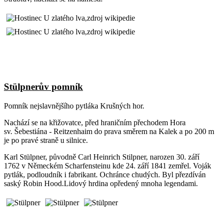
Stülpnerův pomník
Pomník nejslavnějšího pytláka Krušných hor.
Nachází se na křižovatce, před hraničním přechodem Hora
sv. Šebestiána - Reitzenhaim do prava směrem na Kalek a po 200 m
je po pravé straně u silnice.
Karl Stülpner, původně Carl Heinrich Stilpner, narozen 30. září
1762 v Německém Scharfensteinu kde 24. září 1841 zemřel. Voják
pytlák, podloudník i fabrikant. Ochránce chudých. Byl přezdíván
saský Robin Hood.Lidový hrdina opředený mnoha legendami.