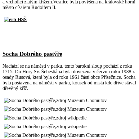
a vrcholící zlatým křížem.Vesnice byla povýšena na královské horní
město císařem Rudolfem II.
Socha Dobrého pastýře
Nachází se na náměstí v parku, tento barokní sloup pochází z roku
1715. Do Hory Sv. Šebestiána byla dovezena v červnu roku 1988 z
osady Rusová, která byla od roku 1961 částí obce Přísečnice. Socha
byla postavena na náměstí v parku, kousek od místa kde dříve stával
dřevěný kříž.