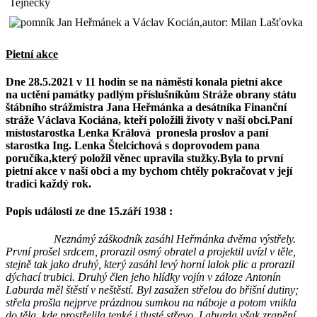
Pietní akce
Dne 28.5.2021 v 11 hodin se na náměstí konala pietní akce
na uctění památky padlým příslušníkům Stráže obrany státu
štábního strážmistra Jana Heřmánka a desátníka Finanční
stráže Václava Kociána, kteří položili životy v naší obci.Paní
místostarostka Lenka Králová pronesla proslov a paní
starostka Ing. Lenka Štelcichová s doprovodem pana
poručíka,který položil věnec upravila stužky.Byla to první
pietní akce v naší obci a my bychom chtěly pokračovat v její
tradici každý rok.
Popis události ze dne 15.září 1938 :
Neznámý záškodník zasáhl Heřmánka dvěma výstřely.
První prošel srdcem, prorazil osmý obratel a projektil uvízl v těle,
stejně tak jako druhý, který zasáhl levý horní lalok plic a prorazil
dýchací trubici. Druhý člen jeho hlídky vojín v záloze Antonín
Laburda měl štěstí v neštěstí. Byl zasažen střelou do břišní dutiny;
střela prošla nejprve prázdnou sumkou na náboje a potom vnikla
do těla, kde prostřelila tenké i tlusté střevo. Laburda však zranění