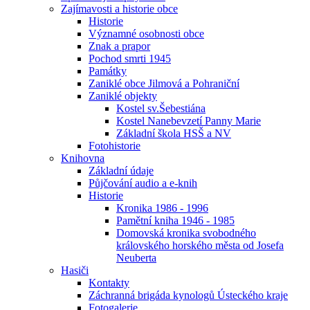
Zajímavosti a historie obce
Historie
Významné osobnosti obce
Znak a prapor
Pochod smrti 1945
Památky
Zaniklé obce Jilmová a Pohraniční
Zaniklé objekty
Kostel sv.Šebestiána
Kostel Nanebevzetí Panny Marie
Základní škola HSŠ a NV
Fotohistorie
Knihovna
Základní údaje
Půjčování audio a e-knih
Historie
Kronika 1986 - 1996
Pamětní kniha 1946 - 1985
Domovská kronika svobodného
královského horského města od Josefa
Neuberta
Hasiči
Kontakty
Záchranná brigáda kynologů Ústeckého kraje
Fotogalerie