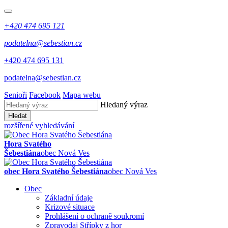
+420 474 695 121
podatelna@sebestian.cz
+420 474 695 131
podatelna@sebestian.cz
Senioři
Facebook
Mapa webu
Hledaný výraz
Hledat
rozšířené vyhledávání
Hora Svatého
Šebestiána
obec Nová Ves
obec Hora Svatého Šebestiána
obec Nová Ves
Obec
Základní údaje
Krizové situace
Prohlášení o ochraně soukromí
Zpravodaj Střípky z hor