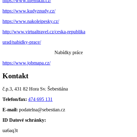
https://www.lifeisskill.cz/
https://www.kudyznudy.cz/
https://www.nakoleipesky.cz/
http://www.virtualtravel.cz/ceska-republika
urad/nabidky-prace/
Nabídky práce
https://www.jobmapa.cz/
Kontakt
č.p.3, 431 82 Hora Sv. Šebestiána
Telefon/fax:
474 695 131
E-mail:
podatelna@sebestian.cz
ID Datové schránky:
ua6aq3t