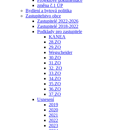
Projektové dokumentace
změna č.1 ÚP
Bydlení a bytová politika
Zastupitelstvo obce
Zastupitelé 2022-2026
Zastupitelé 2018-2022
Podklady pro zastupitele
KANEA
28.ZO
29.ZO
Wegscheider
30.ZO
31.ZO
32. ZO
33.ZO
34.ZO
35.ZO
36.ZO
37.ZO
Usnesení
2019
2020
2021
2022
2023