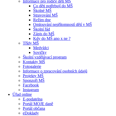
Informace pro rodiče dětí MŠ
Co děti potřebují do MŠ
Školné MŠ
Stravování MŠ
Režim dne
Omlouvání nepřítomností dětí v MŠ
Školní řád
Zápis do MŠ
Kdy do MŠ ano x ne ?
Třídy MŠ
Medvídci
Sovičky
Školní vzdělávací program
Kontakty MŠ
Fotogalerie
Informace o zpracování osobních údajů
Projekty MŠ
Sponzoři MŠ
Facebook
Instagram
Úřad online
E-podatelna
Portál MOJE daně
Portál občana
eDoklady