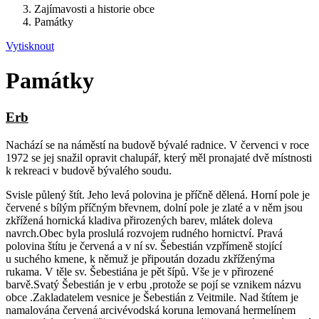
Zajímavosti a historie obce
Památky
Vytisknout
Památky
Erb
Nachází se na náměstí na budově bývalé radnice. V červenci v roce
1972 se jej snažil opravit chalupář, který měl pronajaté dvě místnosti
k rekreaci v budově bývalého soudu.
Svisle půlený štít. Jeho levá polovina je příčně dělená. Horní pole je
červené s bílým příčným břevnem, dolní pole je zlaté a v něm jsou
zkřížená hornická kladiva přirozených barev, mlátek doleva
navrch.Obec byla proslulá rozvojem rudného hornictví. Pravá
polovina štítu je červená a v ní sv. Šebestián vzpřímeně stojící
u suchého kmene, k němuž je připoután dozadu zkříženýma
rukama. V těle sv. Šebestiána je pět šípů. Vše je v přirozené
barvě.Svatý Šebestián je v erbu ,protože se pojí se vznikem názvu
obce .Zakladatelem vesnice je Šebestián z Veitmile. Nad štítem je
namalována červená arcivévodská koruna lemovaná hermelínem