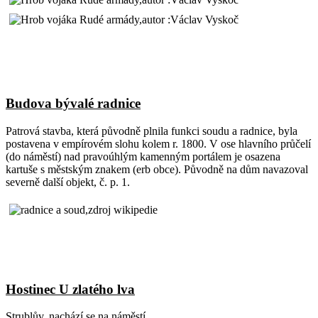
Budova bývalé radnice
Patrová stavba, která původně plnila funkci soudu a radnice, byla
postavena v empírovém slohu kolem r. 1800. V ose hlavního průčelí
(do náměstí) nad pravoúhlým kamenným portálem je osazena
kartuše s městským znakem (erb obce). Původně na dům navazoval
severně další objekt, č. p. 1.
Hostinec U zlatého lva
Strublův, nachází se na náměstí.