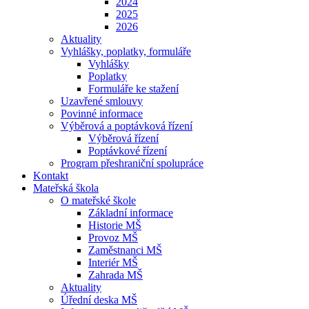
2024
2025
2026
Aktuality
Vyhlášky, poplatky, formuláře
Vyhlášky
Poplatky
Formuláře ke stažení
Uzavřené smlouvy
Povinné informace
Výběrová a poptávková řízení
Výběrová řízení
Poptávkové řízení
Program přeshraniční spolupráce
Kontakt
Mateřská škola
O mateřské škole
Základní informace
Historie MŠ
Provoz MŠ
Zaměstnanci MŠ
Interiér MŠ
Zahrada MŠ
Aktuality
Úřední deska MŠ