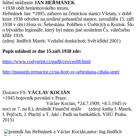
štábní strážmistr
JAN HEŘMÁNEK
+1938 obět henleinovského teroru.
Heřmánek Jan: *1895, zařazen na četnickou stanici Všetaty, v době
krize 1938 odvelen na zesílení pohraniční stanice, zavražděn 15. září
1938 v obci Hora sv. Šebestiána. Pohřben v Úněticích u Roztok. Šlo
o bývalého legionáře, který byl mimo jiné nositelem Čs. válečného
kříže 1918.
(zdroj: Jindřich Marek: Vzdušní donkichoti; Svět křídel 2001)
Popis události ze dne 15.září 1938 zde:
https://www.codyprint.cz/padli/ces/ces08.html
http://magazin.reenactor.cz/na-hore-sv-sebestiana-cihala-smrt/
Dozorce FS:
VÁCLAV KOCIÁN
+1945 bojovník povstání v Praze.
Václav Kocian, *24.7.1909, +8.5.1945 (v
noci ze 7. na 8.), desátník Finanční stráže (zdroj: kniha J. Marek,
I. Pejčoch, J. Plachý a T. Jakl - Padli na barikádách, VHÚ Praha,
2015)