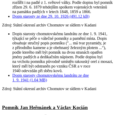
rozšířit i na padlé z 1. světové války. Podle dopisu byl pomník
zřízen 29. 6. 1879 tehdejším spolkem vojenských veteránů
na památku padlých v letech 1848, 1859 a 1866.
Dopis starosty ze dne 29. 10. 1926 (491.12 kB)
Zdroj: Státní okresní archiv Chomutov se sídlem v Kadani
Dopis starosty chomutovskému landrátu ze dne 1. 9. 1941,
týkající se péče o válečné pomníky a pamětní místa. Dopis
obsahuje stručný popis pomníku ("... má tvar pyramidy, je
z přírodního kamene a je obehnaný železným plotem ...“),
podle kterého měl být pomník na dvou stranách opatřen
jmény padlých a dedikačním nápisem. Podle dopisu byl
na vrcholu pomníku původně umístěn rakouský orel z mosazi,
který měl být odstraněn po vzniku ČSR a v roce
1940 odevzdán při sběru kovů.
Dopis starosty chomutovskému landrátu ze dne
1. 9. 1941 (1.04 MB)
Zdroj: Státní okresní archiv Chomutov se sídlem v Kadani
Pomník Jan Heřmánek a Václav Kocián