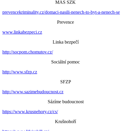
MAS SZK
prevencekriminality.cz/domaci-nasili-nenech-to-byt-a-nenech-se
Prevence
www.linkabezpeci.cz
Linka bezpečí
http://socpom.chomutov.cz/
Sociální pomoc
http://www.sfzp.cz
SFZP
http://www.sazimebudoucnost.cz
Sázíme budoucnost
https://www.krusnehory.cz/cs/
Krušnohoří