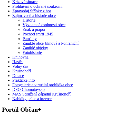
Krizové situace
Prohlášení o ochraně soukromí
Zpravodaj Střípky z hor
Zajímavosti a historie obce
Historie
Významné osobnosti obce
Znak a prapor
Pochod smrti 1945
Památky
Zaniklé obce Jilmová a Pohraniční
Zaniklé objekty
Fotohistorie
Knihovna
Hasiči
Volný čas
Krušnohoří
Dotace
Praktické info
Fotogalerie a virtuální prohlídka obce
DSO Chomutovsko
MAS Sdružení Západní Krušnohoří
Nabídky práce a inzerce
Portál Občan+