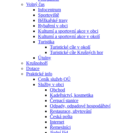
Volný čas
Infocentrum
Sportoviště
Běžkařské trasy
Rybaření v obci
Kulturní a sportovní akce v obci
Kulturní a sportovní akce v okolí
Turistika
Turistické cíle v okolí
Turistické cíle Krušných hor
Útulny
Krušnohoří
Dotace
Praktické info
Ceník služeb OÚ
Služby v obci
Obchod
Kadeřnictví, kosmetika
Čerpací stanice
Odpady, odpadové hospodářství
Restaurace, ubytování
Česká pošta
Internet
Řemeslníci
Jízdní řád