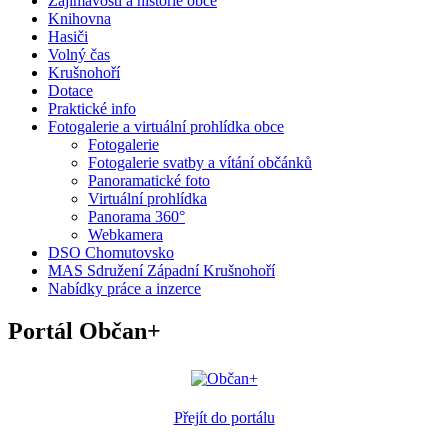
Zajímavosti a historie obce
Knihovna
Hasiči
Volný čas
Krušnohoří
Dotace
Praktické info
Fotogalerie a virtuální prohlídka obce
Fotogalerie
Fotogalerie svatby a vítání občánků
Panoramatické foto
Virtuální prohlídka
Panorama 360°
Webkamera
DSO Chomutovsko
MAS Sdružení Západní Krušnohoří
Nabídky práce a inzerce
Portál Občan+
Přejít do portálu