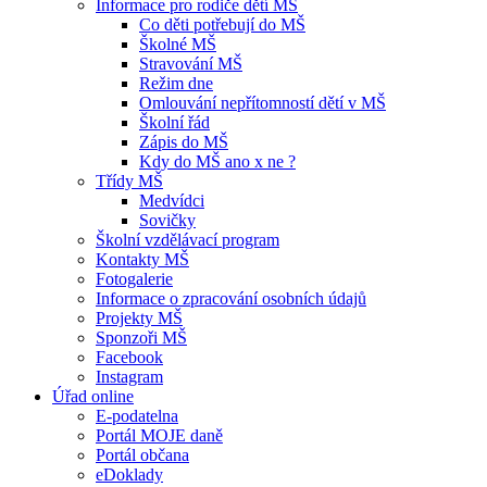
Informace pro rodiče dětí MŠ
Co děti potřebují do MŠ
Školné MŠ
Stravování MŠ
Režim dne
Omlouvání nepřítomností dětí v MŠ
Školní řád
Zápis do MŠ
Kdy do MŠ ano x ne ?
Třídy MŠ
Medvídci
Sovičky
Školní vzdělávací program
Kontakty MŠ
Fotogalerie
Informace o zpracování osobních údajů
Projekty MŠ
Sponzoři MŠ
Facebook
Instagram
Úřad online
E-podatelna
Portál MOJE daně
Portál občana
eDoklady