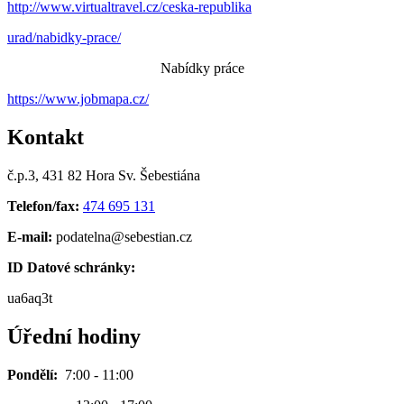
http://www.virtualtravel.cz/ceska-republika
urad/nabidky-prace/
Nabídky práce
https://www.jobmapa.cz/
Kontakt
č.p.3, 431 82 Hora Sv. Šebestiána
Telefon/fax:
474 695 131
E-mail:
podatelna@sebestian.cz
ID Datové schránky:
ua6aq3t
Úřední hodiny
Pondělí:
7:00 - 11:00