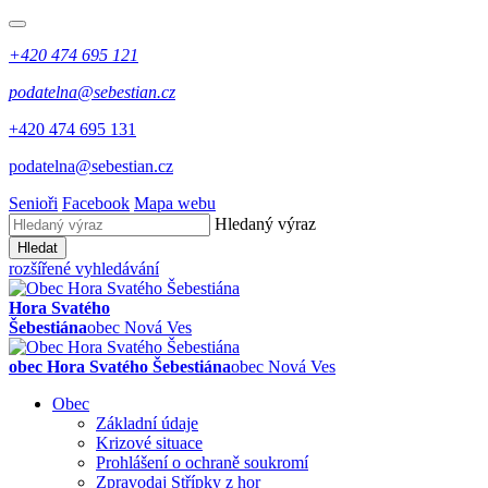
+420 474 695 121
podatelna@sebestian.cz
+420 474 695 131
podatelna@sebestian.cz
Senioři
Facebook
Mapa webu
Hledaný výraz
Hledat
rozšířené vyhledávání
Hora Svatého
Šebestiána
obec Nová Ves
obec Hora Svatého Šebestiána
obec Nová Ves
Obec
Základní údaje
Krizové situace
Prohlášení o ochraně soukromí
Zpravodaj Střípky z hor