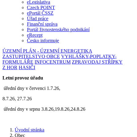
eLegislativa
Czech POINT
ePortál ČSSZ
Úřad práce
Finanční správa
Portál živnostenského podnikání
eRecept
Česko informuje
ÚZEMNÍ PLÁN - ÚZEMNÍ ENERGETIKA
ZASTUPITELSTVO OBCE
VYHLÁŠKY-POPLATKY-
FORMULÁŘE
INFOCENTRUM
ZPRAVODAJ STŘÍPKY
Z HOR
HASIČI
Letní provoz úřadu
úřední dny v červenci 1.7.26,
8.7.26, 27.7.26
úřední dny v srpnu 3.8.26,19.8.26,24.8.26
Úvodní stránka
Obec