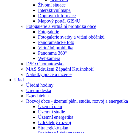
Životní situace
Interaktivní mapa
Dopravní informace
Mapový portál GIS4U
Fotogalerie a virtuální prohlídka obce
Fotogalerie
Fotogalerie svatby a vítání občánků
Panoramatické foto
Virtuální prohlídka
Panorama 360°
Webkamera
DSO Chomutovsko
MAS Sdružení Západní Krušnohoří
Nabídky práce a inzerce
Úřad
Úřední hodiny
Úřední deska
E-podatelna
Rozvoj obce - územní plán, studie, rozvoj a energetika
Územní plán
Územní studie
Územní energetika
Udržitelný rozvoj
Strategický plán