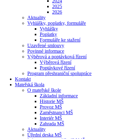
2024
2025
2026
Aktuality
Vyhlášky, poplatky, formuláře
Vyhlášky
Poplatky
Formuláře ke stažení
Uzavřené smlouvy
Povinné informace
Výběrová a poptávková řízení
Výběrová řízení
Poptávkové řízení
Program přeshraniční spolupráce
Kontakt
Mateřská škola
O mateřské škole
Základní informace
Historie MŠ
Provoz MŠ
Zaměstnanci MŠ
Interiér MŠ
Zahrada MŠ
Aktuality
Úřední deska MŠ