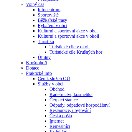
Volný čas
Infocentrum
Sportoviště
Běžkařské trasy
Rybaření v obci
Kulturní a sportovní akce v obci
Kulturní a sportovní akce v okolí
Turistika
Turistické cíle v okolí
Turistické cíle Krušných hor
Útulny
Krušnohoří
Dotace
Praktické info
Ceník služeb OÚ
Služby v obci
Obchod
Kadeřnictví, kosmetika
Čerpací stanice
Odpady, odpadové hospodářství
Restaurace, ubytování
Česká pošta
Internet
Řemeslníci
Jízdní řád