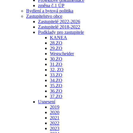
Projektové dokumentace
změna č.1 ÚP
Bydlení a bytová politika
Zastupitelstvo obce
Zastupitelé 2022-2026
Zastupitelé 2018-2022
Podklady pro zastupitele
KANEA
28.ZO
29.ZO
Wegscheider
30.ZO
31.ZO
32. ZO
33.ZO
34.ZO
35.ZO
36.ZO
37.ZO
Usnesení
2019
2020
2021
2022
2023