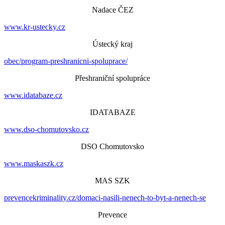
Nadace ČEZ
www.kr-ustecky.cz
Ústecký kraj
obec/program-preshranicni-spoluprace/
Přeshraniční spolupráce
www.idatabaze.cz
IDATABAZE
www.dso-chomutovsko.cz
DSO Chomutovsko
www.maskaszk.cz
MAS SZK
prevencekriminality.cz/domaci-nasili-nenech-to-byt-a-nenech-se
Prevence