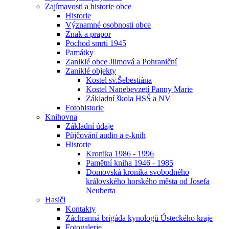
Zajímavosti a historie obce
Historie
Významné osobnosti obce
Znak a prapor
Pochod smrti 1945
Památky
Zaniklé obce Jilmová a Pohraniční
Zaniklé objekty
Kostel sv.Šebestiána
Kostel Nanebevzetí Panny Marie
Základní škola HSŠ a NV
Fotohistorie
Knihovna
Základní údaje
Půjčování audio a e-knih
Historie
Kronika 1986 - 1996
Pamětní kniha 1946 - 1985
Domovská kronika svobodného
královského horského města od Josefa
Neuberta
Hasiči
Kontakty
Záchranná brigáda kynologů Ústeckého kraje
Fotogalerie