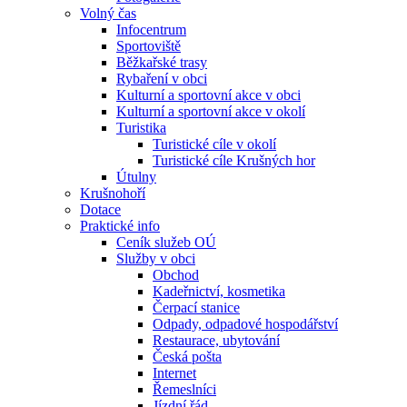
Volný čas
Infocentrum
Sportoviště
Běžkařské trasy
Rybaření v obci
Kulturní a sportovní akce v obci
Kulturní a sportovní akce v okolí
Turistika
Turistické cíle v okolí
Turistické cíle Krušných hor
Útulny
Krušnohoří
Dotace
Praktické info
Ceník služeb OÚ
Služby v obci
Obchod
Kadeřnictví, kosmetika
Čerpací stanice
Odpady, odpadové hospodářství
Restaurace, ubytování
Česká pošta
Internet
Řemeslníci
Jízdní řád