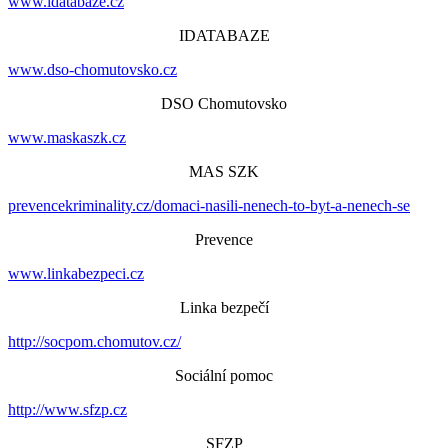
www.idatabaze.cz
IDATABAZE
www.dso-chomutovsko.cz
DSO Chomutovsko
www.maskaszk.cz
MAS SZK
prevencekriminality.cz/domaci-nasili-nenech-to-byt-a-nenech-se
Prevence
www.linkabezpeci.cz
Linka bezpečí
http://socpom.chomutov.cz/
Sociální pomoc
http://www.sfzp.cz
SFZP