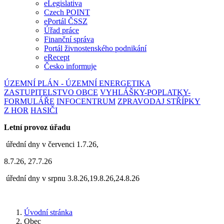
eLegislativa
Czech POINT
ePortál ČSSZ
Úřad práce
Finanční správa
Portál živnostenského podnikání
eRecept
Česko informuje
ÚZEMNÍ PLÁN - ÚZEMNÍ ENERGETIKA
ZASTUPITELSTVO OBCE
VYHLÁŠKY-POPLATKY-
FORMULÁŘE
INFOCENTRUM
ZPRAVODAJ STŘÍPKY
Z HOR
HASIČI
Letní provoz úřadu
úřední dny v červenci 1.7.26,
8.7.26, 27.7.26
úřední dny v srpnu 3.8.26,19.8.26,24.8.26
Úvodní stránka
Obec