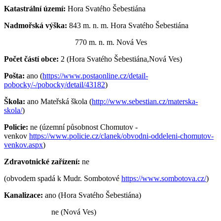
Katastrální území:
Hora Svatého Šebestiána
Nadmořská výška:
843 m. n. m. Hora Svatého Šebestiána
770 m. n. m. Nová Ves
Počet částí obce:
2 (Hora Svatého Šebestiána,Nová Ves)
Pošta:
ano (
https://www.postaonline.cz/detail-
pobocky/-/pobocky/detail/43182
)
Škola:
ano Mateřská škola (
http://www.sebestian.cz/materska-
skola/
)
Policie:
ne (územní působnost Chomutov -
venkov
https://www.policie.cz/clanek/obvodni-oddeleni-chomutov-
venkov.aspx
)
Zdravotnické zařízení:
ne
(obvodem spadá k Mudr. Sombotové
https://www.sombotova.cz/
)
Kanalizace:
ano (Hora Svatého Šebestiána)
ne (Nová Ves)