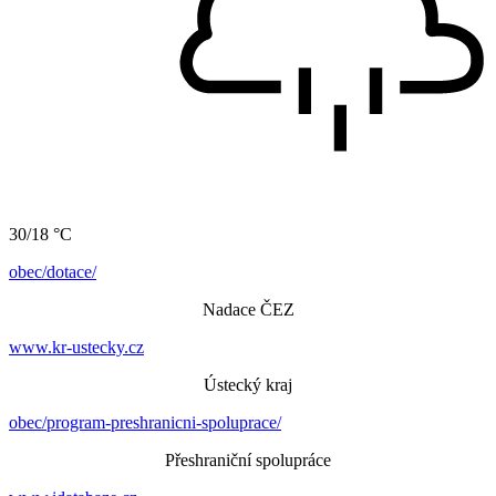
30/18 °C
obec/dotace/
Nadace ČEZ
www.kr-ustecky.cz
Ústecký kraj
obec/program-preshranicni-spoluprace/
Přeshraniční spolupráce