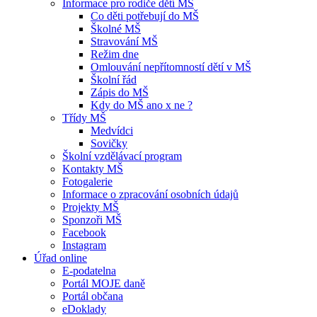
Informace pro rodiče dětí MŠ
Co děti potřebují do MŠ
Školné MŠ
Stravování MŠ
Režim dne
Omlouvání nepřítomností dětí v MŠ
Školní řád
Zápis do MŠ
Kdy do MŠ ano x ne ?
Třídy MŠ
Medvídci
Sovičky
Školní vzdělávací program
Kontakty MŠ
Fotogalerie
Informace o zpracování osobních údajů
Projekty MŠ
Sponzoři MŠ
Facebook
Instagram
Úřad online
E-podatelna
Portál MOJE daně
Portál občana
eDoklady