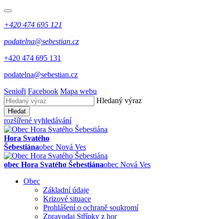
+420 474 695 121
podatelna@sebestian.cz
+420 474 695 131
podatelna@sebestian.cz
Senioři
Facebook
Mapa webu
Hledaný výraz
Hledat
rozšířené vyhledávání
Hora Svatého
Šebestiána
obec Nová Ves
obec Hora Svatého Šebestiána
obec Nová Ves
Obec
Základní údaje
Krizové situace
Prohlášení o ochraně soukromí
Zpravodaj Střípky z hor