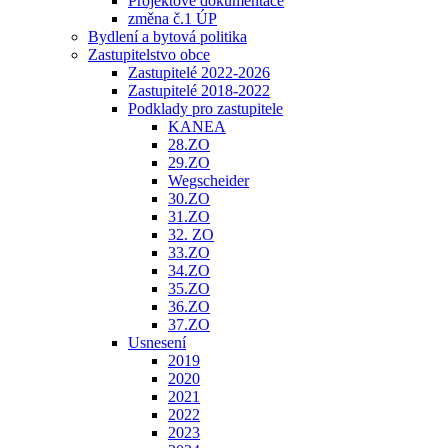
Projektové dokumentace
změna č.1 ÚP
Bydlení a bytová politika
Zastupitelstvo obce
Zastupitelé 2022-2026
Zastupitelé 2018-2022
Podklady pro zastupitele
KANEA
28.ZO
29.ZO
Wegscheider
30.ZO
31.ZO
32. ZO
33.ZO
34.ZO
35.ZO
36.ZO
37.ZO
Usnesení
2019
2020
2021
2022
2023