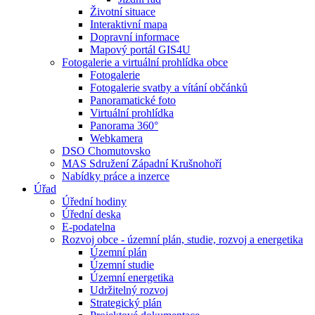
Životní situace
Interaktivní mapa
Dopravní informace
Mapový portál GIS4U
Fotogalerie a virtuální prohlídka obce
Fotogalerie
Fotogalerie svatby a vítání občánků
Panoramatické foto
Virtuální prohlídka
Panorama 360°
Webkamera
DSO Chomutovsko
MAS Sdružení Západní Krušnohoří
Nabídky práce a inzerce
Úřad
Úřední hodiny
Úřední deska
E-podatelna
Rozvoj obce - územní plán, studie, rozvoj a energetika
Územní plán
Územní studie
Územní energetika
Udržitelný rozvoj
Strategický plán