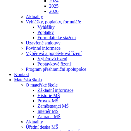
2024
2025
2026
Aktuality
Vyhlášky, poplatky, formuláře
Vyhlášky
Poplatky
Formuláře ke stažení
Uzavřené smlouvy
Povinné informace
Výběrová a poptávková řízení
Výběrová řízení
Poptávkové řízení
Program přeshraniční spolupráce
Kontakt
Mateřská škola
O mateřské škole
Základní informace
Historie MŠ
Provoz MŠ
Zaměstnanci MŠ
Interiér MŠ
Zahrada MŠ
Aktuality
Úřední deska MŠ