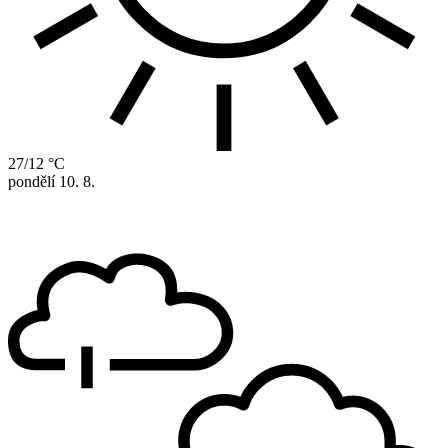
27/12 °C
pondělí
10. 8.