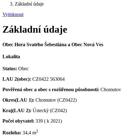
Základní údaje
Vytisknout
Základní údaje
Obec Hora Svatého Šebestiána a Obec Nová Ves
Lokalita
Status:
Obec
LAU 2(obec):
CZ0422 563064
Pověřená obec a obec s rozšířenou působností:
Chomutov
Okres(LAU 1):
Chomutov (CZ0422)
Kraj(LAU 2):
Ústecký (CZ042)
Počet obyvatel:
339 ( k 2021)
2
Rozloha:
34,4 m