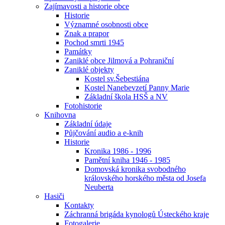
Zajímavosti a historie obce
Historie
Významné osobnosti obce
Znak a prapor
Pochod smrti 1945
Památky
Zaniklé obce Jilmová a Pohraniční
Zaniklé objekty
Kostel sv.Šebestiána
Kostel Nanebevzetí Panny Marie
Základní škola HSŠ a NV
Fotohistorie
Knihovna
Základní údaje
Půjčování audio a e-knih
Historie
Kronika 1986 - 1996
Pamětní kniha 1946 - 1985
Domovská kronika svobodného
královského horského města od Josefa
Neuberta
Hasiči
Kontakty
Záchranná brigáda kynologů Ústeckého kraje
Fotogalerie