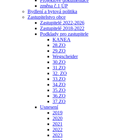
Projektové dokumentace
změna č.1 ÚP
Bydlení a bytová politika
Zastupitelstvo obce
Zastupitelé 2022-2026
Zastupitelé 2018-2022
Podklady pro zastupitele
KANEA
28.ZO
29.ZO
Wegscheider
30.ZO
31.ZO
32. ZO
33.ZO
34.ZO
35.ZO
36.ZO
37.ZO
Usnesení
2019
2020
2021
2022
2023