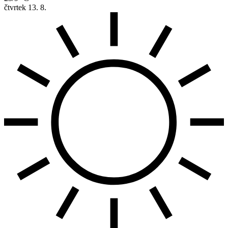
čtvrtek
13. 8.