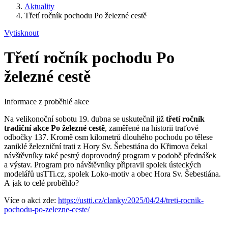
Aktuality
Třetí ročník pochodu Po železné cestě
Vytisknout
Třetí ročník pochodu Po
železné cestě
Informace z proběhlé akce
Na velikonoční sobotu 19. dubna se uskutečnil již
třetí ročník
tradiční akce
Po železné cestě
, zaměřené na historii traťové
odbočky 137. Kromě osm kilometrů dlouhého pochodu po tělese
zaniklé železniční trati z Hory Sv. Šebestiána do Křimova čekal
návštěvníky také pestrý doprovodný program v podobě přednášek
a výstav. Program pro návštěvníky připravil spolek ústeckých
modelářů usTTi.cz, spolek Loko-motiv a obec Hora Sv. Šebestiána.
A jak to celé proběhlo?
Více o akci zde:
https://ustti.cz/clanky/2025/04/24/treti-rocnik-
pochodu-po-zelezne-ceste/