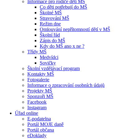
Informace pro rodiče dětí MŠ
Co děti potřebují do MŠ
Školné MŠ
Stravování MŠ
Režim dne
Omlouvání nepřítomností dětí v MŠ
Školní řád
Zápis do MŠ
Kdy do MŠ ano x ne ?
Třídy MŠ
Medvídci
Sovičky
Školní vzdělávací program
Kontakty MŠ
Fotogalerie
Informace o zpracování osobních údajů
Projekty MŠ
Sponzoři MŠ
Facebook
Instagram
Úřad online
E-podatelna
Portál MOJE daně
Portál občana
eDoklady