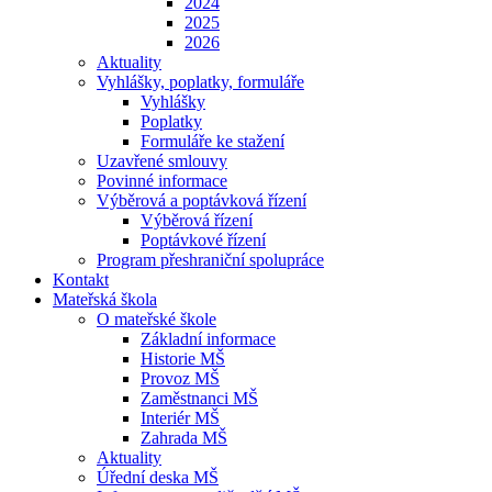
2024
2025
2026
Aktuality
Vyhlášky, poplatky, formuláře
Vyhlášky
Poplatky
Formuláře ke stažení
Uzavřené smlouvy
Povinné informace
Výběrová a poptávková řízení
Výběrová řízení
Poptávkové řízení
Program přeshraniční spolupráce
Kontakt
Mateřská škola
O mateřské škole
Základní informace
Historie MŠ
Provoz MŠ
Zaměstnanci MŠ
Interiér MŠ
Zahrada MŠ
Aktuality
Úřední deska MŠ