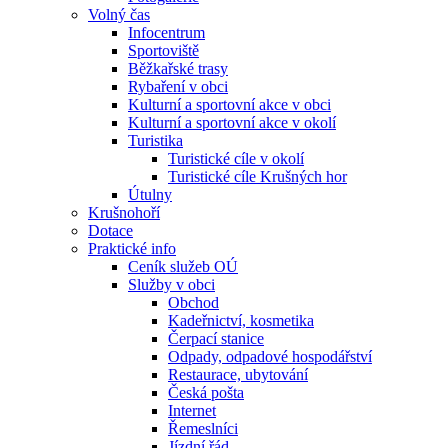
Volný čas
Infocentrum
Sportoviště
Běžkařské trasy
Rybaření v obci
Kulturní a sportovní akce v obci
Kulturní a sportovní akce v okolí
Turistika
Turistické cíle v okolí
Turistické cíle Krušných hor
Útulny
Krušnohoří
Dotace
Praktické info
Ceník služeb OÚ
Služby v obci
Obchod
Kadeřnictví, kosmetika
Čerpací stanice
Odpady, odpadové hospodářství
Restaurace, ubytování
Česká pošta
Internet
Řemeslníci
Jízdní řád