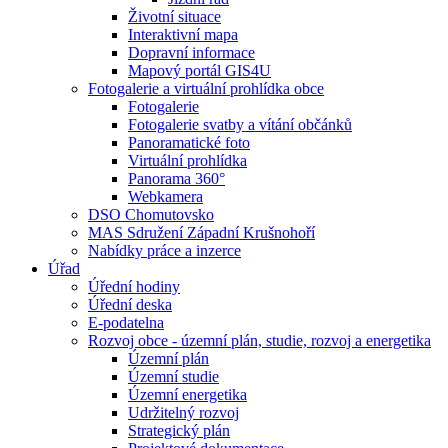
Životní situace
Interaktivní mapa
Dopravní informace
Mapový portál GIS4U
Fotogalerie a virtuální prohlídka obce
Fotogalerie
Fotogalerie svatby a vítání občánků
Panoramatické foto
Virtuální prohlídka
Panorama 360°
Webkamera
DSO Chomutovsko
MAS Sdružení Západní Krušnohoří
Nabídky práce a inzerce
Úřad
Úřední hodiny
Úřední deska
E-podatelna
Rozvoj obce - územní plán, studie, rozvoj a energetika
Územní plán
Územní studie
Územní energetika
Udržitelný rozvoj
Strategický plán