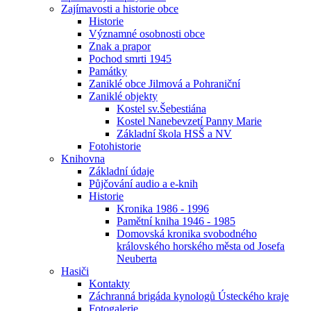
Zajímavosti a historie obce
Historie
Významné osobnosti obce
Znak a prapor
Pochod smrti 1945
Památky
Zaniklé obce Jilmová a Pohraniční
Zaniklé objekty
Kostel sv.Šebestiána
Kostel Nanebevzetí Panny Marie
Základní škola HSŠ a NV
Fotohistorie
Knihovna
Základní údaje
Půjčování audio a e-knih
Historie
Kronika 1986 - 1996
Pamětní kniha 1946 - 1985
Domovská kronika svobodného
královského horského města od Josefa
Neuberta
Hasiči
Kontakty
Záchranná brigáda kynologů Ústeckého kraje
Fotogalerie