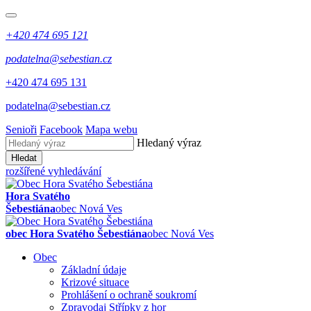
+420 474 695 121
podatelna@sebestian.cz
+420 474 695 131
podatelna@sebestian.cz
Senioři
Facebook
Mapa webu
Hledaný výraz
Hledat
rozšířené vyhledávání
Hora Svatého
Šebestiána
obec Nová Ves
obec Hora Svatého Šebestiána
obec Nová Ves
Obec
Základní údaje
Krizové situace
Prohlášení o ochraně soukromí
Zpravodaj Střípky z hor