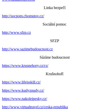
Linka bezpečí
http://socpom.chomutov.cz/
Sociální pomoc
http://www.sfzp.cz
SFZP
http://www.sazimebudoucnost.cz
Sázíme budoucnost
https://www.krusnehory.cz/cs/
Krušnohoří
https://www.lifeisskill.cz/
https://www.kudyznudy.cz/
https://www.nakoleipesky.cz/
http://www.virtualtravel.cz/ceska-republika