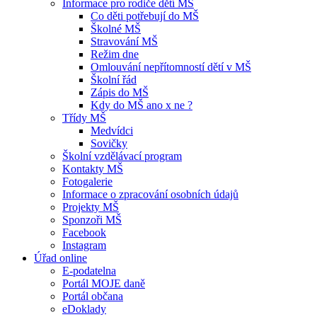
Informace pro rodiče dětí MŠ
Co děti potřebují do MŠ
Školné MŠ
Stravování MŠ
Režim dne
Omlouvání nepřítomností dětí v MŠ
Školní řád
Zápis do MŠ
Kdy do MŠ ano x ne ?
Třídy MŠ
Medvídci
Sovičky
Školní vzdělávací program
Kontakty MŠ
Fotogalerie
Informace o zpracování osobních údajů
Projekty MŠ
Sponzoři MŠ
Facebook
Instagram
Úřad online
E-podatelna
Portál MOJE daně
Portál občana
eDoklady