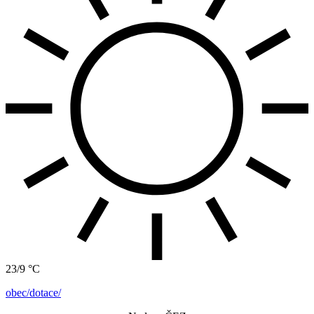
23/9 °C
obec/dotace/