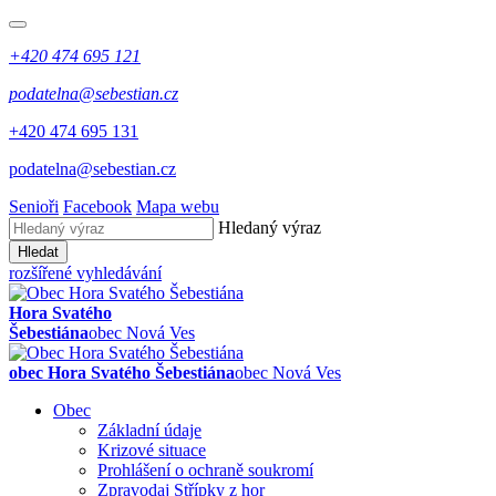
+420 474 695 121
podatelna@sebestian.cz
+420 474 695 131
podatelna@sebestian.cz
Senioři
Facebook
Mapa webu
Hledaný výraz
Hledat
rozšířené vyhledávání
Hora Svatého
Šebestiána
obec Nová Ves
obec Hora Svatého Šebestiána
obec Nová Ves
Obec
Základní údaje
Krizové situace
Prohlášení o ochraně soukromí
Zpravodaj Střípky z hor