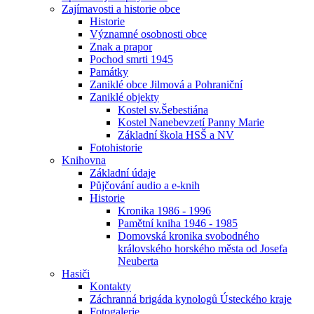
Zajímavosti a historie obce
Historie
Významné osobnosti obce
Znak a prapor
Pochod smrti 1945
Památky
Zaniklé obce Jilmová a Pohraniční
Zaniklé objekty
Kostel sv.Šebestiána
Kostel Nanebevzetí Panny Marie
Základní škola HSŠ a NV
Fotohistorie
Knihovna
Základní údaje
Půjčování audio a e-knih
Historie
Kronika 1986 - 1996
Pamětní kniha 1946 - 1985
Domovská kronika svobodného
královského horského města od Josefa
Neuberta
Hasiči
Kontakty
Záchranná brigáda kynologů Ústeckého kraje
Fotogalerie