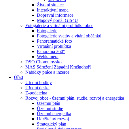
Životní situace
Interaktivní mapa
Dopravní informace
Mapový portál GIS4U
Fotogalerie a virtuální prohlídka obce
Fotogalerie
Fotogalerie svatby a vítání občánků
Panoramatické foto
Virtuální prohlídka
Panorama 360°
Webkamera
DSO Chomutovsko
MAS Sdružení Západní Krušnohoří
Nabídky práce a inzerce
Úřad
Úřední hodiny
Úřední deska
E-podatelna
Rozvoj obce - územní plán, studie, rozvoj a energetika
Územní plán
Územní studie
Územní energetika
Udržitelný rozvoj
Strategický plán