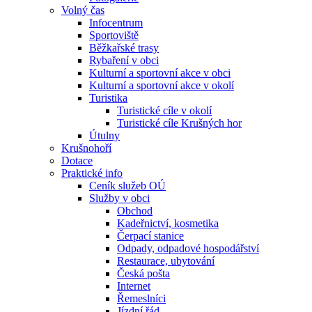
Volný čas
Infocentrum
Sportoviště
Běžkařské trasy
Rybaření v obci
Kulturní a sportovní akce v obci
Kulturní a sportovní akce v okolí
Turistika
Turistické cíle v okolí
Turistické cíle Krušných hor
Útulny
Krušnohoří
Dotace
Praktické info
Ceník služeb OÚ
Služby v obci
Obchod
Kadeřnictví, kosmetika
Čerpací stanice
Odpady, odpadové hospodářství
Restaurace, ubytování
Česká pošta
Internet
Řemeslníci
Jízdní řád