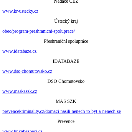
Nadace ČEZ
www.kr-ustecky.cz
Ústecký kraj
obec/program-preshranicni-spoluprace/
Přeshraniční spolupráce
www.idatabaze.cz
IDATABAZE
www.dso-chomutovsko.cz
DSO Chomutovsko
www.maskaszk.cz
MAS SZK
prevencekriminality.cz/domaci-nasili-nenech-to-byt-a-nenech-se
Prevence
www.linkabezpeci.cz