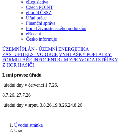
eLegislativa
Czech POINT
ePortál ČSSZ
Úřad práce
Finanční správa
Portál živnostenského podnikání
eRecept
Česko informuje
ÚZEMNÍ PLÁN - ÚZEMNÍ ENERGETIKA
ZASTUPITELSTVO OBCE
VYHLÁŠKY-POPLATKY-
FORMULÁŘE
INFOCENTRUM
ZPRAVODAJ STŘÍPKY
Z HOR
HASIČI
Letní provoz úřadu
úřední dny v červenci 1.7.26,
8.7.26, 27.7.26
úřední dny v srpnu 3.8.26,19.8.26,24.8.26
Úvodní stránka
Úřad