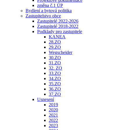
Projektové dokumentace
změna č.1 ÚP
Bydlení a bytová politika
Zastupitelstvo obce
Zastupitelé 2022-2026
Zastupitelé 2018-2022
Podklady pro zastupitele
KANEA
28.ZO
29.ZO
Wegscheider
30.ZO
31.ZO
32. ZO
33.ZO
34.ZO
35.ZO
36.ZO
37.ZO
Usnesení
2019
2020
2021
2022
2023