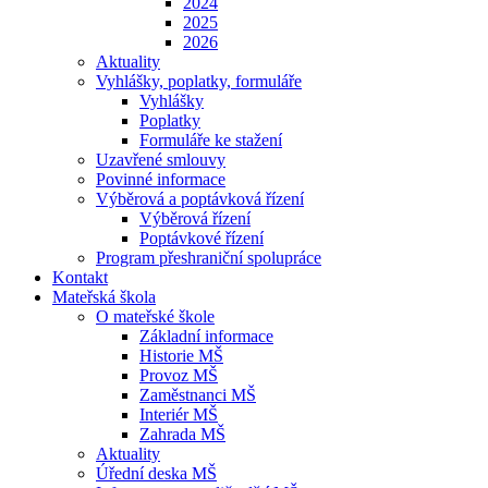
2024
2025
2026
Aktuality
Vyhlášky, poplatky, formuláře
Vyhlášky
Poplatky
Formuláře ke stažení
Uzavřené smlouvy
Povinné informace
Výběrová a poptávková řízení
Výběrová řízení
Poptávkové řízení
Program přeshraniční spolupráce
Kontakt
Mateřská škola
O mateřské škole
Základní informace
Historie MŠ
Provoz MŠ
Zaměstnanci MŠ
Interiér MŠ
Zahrada MŠ
Aktuality
Úřední deska MŠ