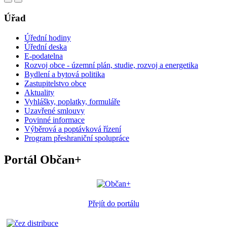
Úřad
Úřední hodiny
Úřední deska
E-podatelna
Rozvoj obce - územní plán, studie, rozvoj a energetika
Bydlení a bytová politika
Zastupitelstvo obce
Aktuality
Vyhlášky, poplatky, formuláře
Uzavřené smlouvy
Povinné informace
Výběrová a poptávková řízení
Program přeshraniční spolupráce
Portál Občan+
Přejít do portálu