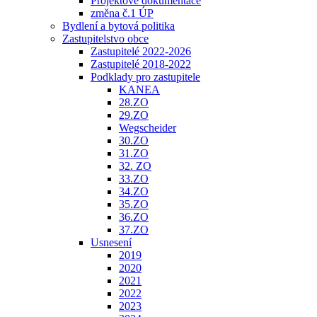
Projektové dokumentace
změna č.1 ÚP
Bydlení a bytová politika
Zastupitelstvo obce
Zastupitelé 2022-2026
Zastupitelé 2018-2022
Podklady pro zastupitele
KANEA
28.ZO
29.ZO
Wegscheider
30.ZO
31.ZO
32. ZO
33.ZO
34.ZO
35.ZO
36.ZO
37.ZO
Usnesení
2019
2020
2021
2022
2023