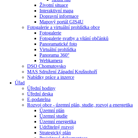
Životní situace
Interaktivní mapa
Dopravní informace
Mapový portál GIS4U
Fotogalerie a virtuální prohlídka obce
Fotogalerie
Fotogalerie svatby a vítání občánků
Panoramatické foto
Virtuální prohlídka
Panorama 360°
Webkamera
DSO Chomutovsko
MAS Sdružení Západní Krušnohoří
Nabídky práce a inzerce
Úřad
Úřední hodiny
Úřední deska
E-podatelna
Rozvoj obce - územní plán, studie, rozvoj a energetika
Územní plán
Územní studie
Územní energetika
Udržitelný rozvoj
Strategický plán