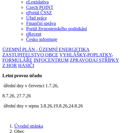
eLegislativa
Czech POINT
ePortál ČSSZ
Úřad práce
Finanční správa
Portál živnostenského podnikání
eRecept
Česko informuje
ÚZEMNÍ PLÁN - ÚZEMNÍ ENERGETIKA
ZASTUPITELSTVO OBCE
VYHLÁŠKY-POPLATKY-
FORMULÁŘE
INFOCENTRUM
ZPRAVODAJ STŘÍPKY
Z HOR
HASIČI
Letní provoz úřadu
úřední dny v červenci 1.7.26,
8.7.26, 27.7.26
úřední dny v srpnu 3.8.26,19.8.26,24.8.26
Úvodní stránka
Obec