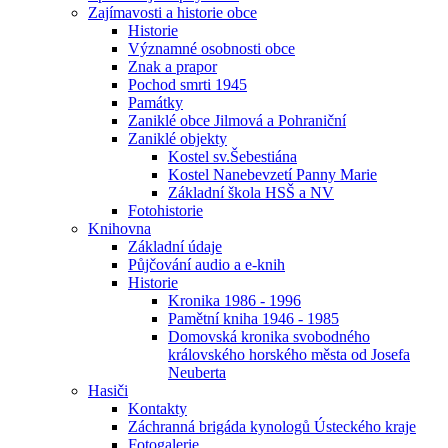
Zajímavosti a historie obce
Historie
Významné osobnosti obce
Znak a prapor
Pochod smrti 1945
Památky
Zaniklé obce Jilmová a Pohraniční
Zaniklé objekty
Kostel sv.Šebestiána
Kostel Nanebevzetí Panny Marie
Základní škola HSŠ a NV
Fotohistorie
Knihovna
Základní údaje
Půjčování audio a e-knih
Historie
Kronika 1986 - 1996
Pamětní kniha 1946 - 1985
Domovská kronika svobodného
královského horského města od Josefa
Neuberta
Hasiči
Kontakty
Záchranná brigáda kynologů Ústeckého kraje
Fotogalerie