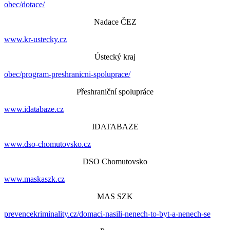
obec/dotace/
Nadace ČEZ
www.kr-ustecky.cz
Ústecký kraj
obec/program-preshranicni-spoluprace/
Přeshraniční spolupráce
www.idatabaze.cz
IDATABAZE
www.dso-chomutovsko.cz
DSO Chomutovsko
www.maskaszk.cz
MAS SZK
prevencekriminality.cz/domaci-nasili-nenech-to-byt-a-nenech-se