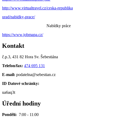
http://www.virtualtravel.cz/ceska-republika
urad/nabidky-prace/
Nabídky práce
https://www.jobmapa.cz/
Kontakt
č.p.3, 431 82 Hora Sv. Šebestiána
Telefon/fax:
474 695 131
E-mail:
podatelna@sebestian.cz
ID Datové schránky:
ua6aq3t
Úřední hodiny
Pondělí:
7:00 - 11:00