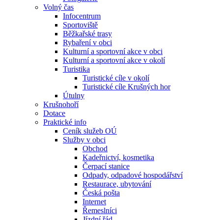
Volný čas
Infocentrum
Sportoviště
Běžkařské trasy
Rybaření v obci
Kulturní a sportovní akce v obci
Kulturní a sportovní akce v okolí
Turistika
Turistické cíle v okolí
Turistické cíle Krušných hor
Útulny
Krušnohoří
Dotace
Praktické info
Ceník služeb OÚ
Služby v obci
Obchod
Kadeřnictví, kosmetika
Čerpací stanice
Odpady, odpadové hospodářství
Restaurace, ubytování
Česká pošta
Internet
Řemeslníci
Jízdní řád