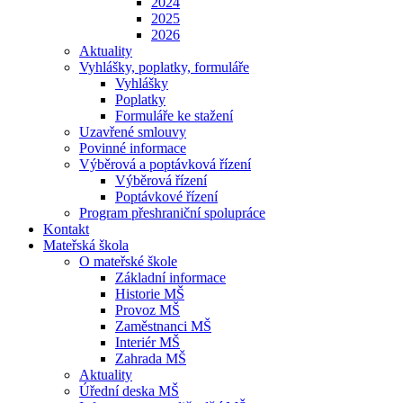
2024
2025
2026
Aktuality
Vyhlášky, poplatky, formuláře
Vyhlášky
Poplatky
Formuláře ke stažení
Uzavřené smlouvy
Povinné informace
Výběrová a poptávková řízení
Výběrová řízení
Poptávkové řízení
Program přeshraniční spolupráce
Kontakt
Mateřská škola
O mateřské škole
Základní informace
Historie MŠ
Provoz MŠ
Zaměstnanci MŠ
Interiér MŠ
Zahrada MŠ
Aktuality
Úřední deska MŠ