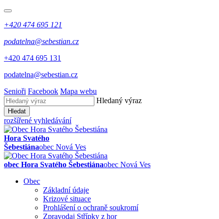
+420 474 695 121
podatelna@sebestian.cz
+420 474 695 131
podatelna@sebestian.cz
Senioři
Facebook
Mapa webu
Hledaný výraz
Hledat
rozšířené vyhledávání
Hora Svatého
Šebestiána
obec Nová Ves
obec Hora Svatého Šebestiána
obec Nová Ves
Obec
Základní údaje
Krizové situace
Prohlášení o ochraně soukromí
Zpravodaj Střípky z hor