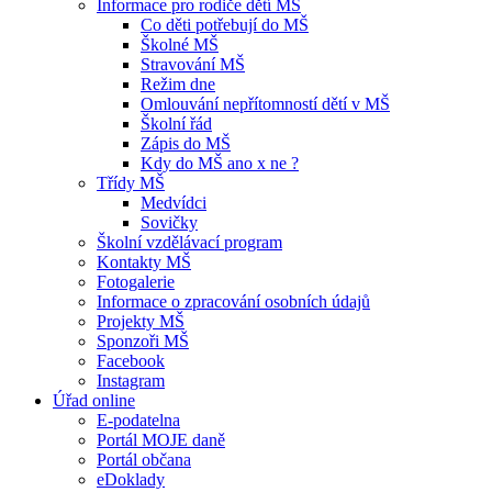
Informace pro rodiče dětí MŠ
Co děti potřebují do MŠ
Školné MŠ
Stravování MŠ
Režim dne
Omlouvání nepřítomností dětí v MŠ
Školní řád
Zápis do MŠ
Kdy do MŠ ano x ne ?
Třídy MŠ
Medvídci
Sovičky
Školní vzdělávací program
Kontakty MŠ
Fotogalerie
Informace o zpracování osobních údajů
Projekty MŠ
Sponzoři MŠ
Facebook
Instagram
Úřad online
E-podatelna
Portál MOJE daně
Portál občana
eDoklady