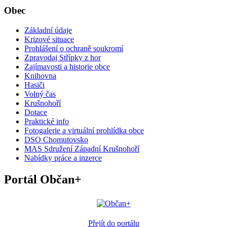
Obec
Základní údaje
Krizové situace
Prohlášení o ochraně soukromí
Zpravodaj Střípky z hor
Zajímavosti a historie obce
Knihovna
Hasiči
Volný čas
Krušnohoří
Dotace
Praktické info
Fotogalerie a virtuální prohlídka obce
DSO Chomutovsko
MAS Sdružení Západní Krušnohoří
Nabídky práce a inzerce
Portál Občan+
Přejít do portálu