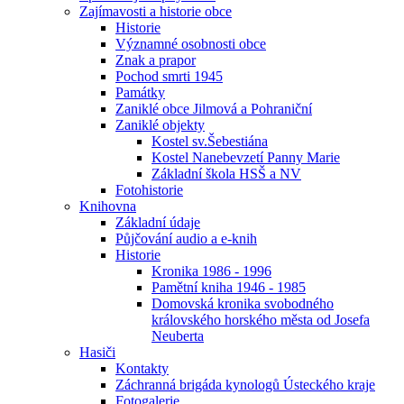
Zajímavosti a historie obce
Historie
Významné osobnosti obce
Znak a prapor
Pochod smrti 1945
Památky
Zaniklé obce Jilmová a Pohraniční
Zaniklé objekty
Kostel sv.Šebestiána
Kostel Nanebevzetí Panny Marie
Základní škola HSŠ a NV
Fotohistorie
Knihovna
Základní údaje
Půjčování audio a e-knih
Historie
Kronika 1986 - 1996
Pamětní kniha 1946 - 1985
Domovská kronika svobodného
královského horského města od Josefa
Neuberta
Hasiči
Kontakty
Záchranná brigáda kynologů Ústeckého kraje
Fotogalerie