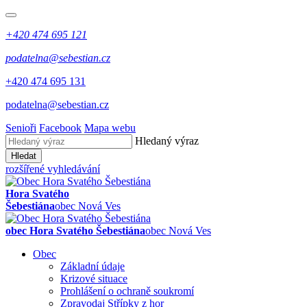
+420 474 695 121
podatelna@sebestian.cz
+420 474 695 131
podatelna@sebestian.cz
Senioři
Facebook
Mapa webu
Hledaný výraz
Hledat
rozšířené vyhledávání
Hora Svatého
Šebestiána
obec Nová Ves
obec Hora Svatého Šebestiána
obec Nová Ves
Obec
Základní údaje
Krizové situace
Prohlášení o ochraně soukromí
Zpravodaj Střípky z hor