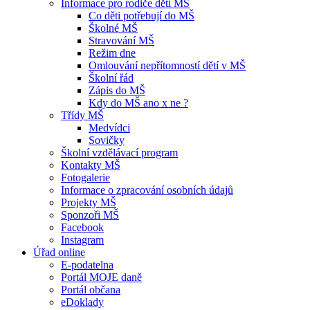
Informace pro rodiče dětí MŠ
Co děti potřebují do MŠ
Školné MŠ
Stravování MŠ
Režim dne
Omlouvání nepřítomností dětí v MŠ
Školní řád
Zápis do MŠ
Kdy do MŠ ano x ne ?
Třídy MŠ
Medvídci
Sovičky
Školní vzdělávací program
Kontakty MŠ
Fotogalerie
Informace o zpracování osobních údajů
Projekty MŠ
Sponzoři MŠ
Facebook
Instagram
Úřad online
E-podatelna
Portál MOJE daně
Portál občana
eDoklady