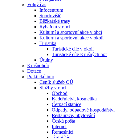
Volný čas
Infocentrum
Sportoviště
Běžkařské trasy
Rybaření v obci
Kulturní a sportovní akce v obci
Kulturní a sportovní akce v okolí
Turistika
Turistické cíle v okolí
Turistické cíle Krušných hor
Útulny
Krušnohoří
Dotace
Praktické info
Ceník služeb OÚ
Služby v obci
Obchod
Kadeřnictví, kosmetika
Čerpací stanice
Odpady, odpadové hospodářství
Restaurace, ubytování
Česká pošta
Internet
Řemeslníci
Jízdní řád