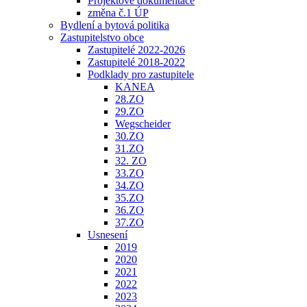
Projektové dokumentace
změna č.1 ÚP
Bydlení a bytová politika
Zastupitelstvo obce
Zastupitelé 2022-2026
Zastupitelé 2018-2022
Podklady pro zastupitele
KANEA
28.ZO
29.ZO
Wegscheider
30.ZO
31.ZO
32. ZO
33.ZO
34.ZO
35.ZO
36.ZO
37.ZO
Usnesení
2019
2020
2021
2022
2023