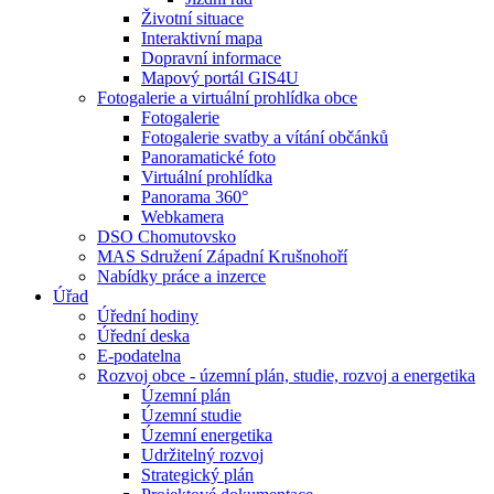
Životní situace
Interaktivní mapa
Dopravní informace
Mapový portál GIS4U
Fotogalerie a virtuální prohlídka obce
Fotogalerie
Fotogalerie svatby a vítání občánků
Panoramatické foto
Virtuální prohlídka
Panorama 360°
Webkamera
DSO Chomutovsko
MAS Sdružení Západní Krušnohoří
Nabídky práce a inzerce
Úřad
Úřední hodiny
Úřední deska
E-podatelna
Rozvoj obce - územní plán, studie, rozvoj a energetika
Územní plán
Územní studie
Územní energetika
Udržitelný rozvoj
Strategický plán