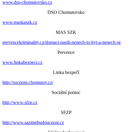
www.dso-chomutovsko.cz
DSO Chomutovsko
www.maskaszk.cz
MAS SZK
prevencekriminality.cz/domaci-nasili-nenech-to-byt-a-nenech-se
Prevence
www.linkabezpeci.cz
Linka bezpečí
http://socpom.chomutov.cz/
Sociální pomoc
http://www.sfzp.cz
SFZP
http://www.sazimebudoucnost.cz