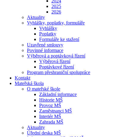
2024
2025
2026
Aktuality
Vyhlášky, poplatky, formuláře
Vyhlášky
Poplatky
Formuláře ke stažení
Uzavřené smlouvy
Povinné informace
Výběrová a poptávková řízení
Výběrová řízení
Poptávkové řízení
Program přeshraniční spolupráce
Kontakt
Mateřská škola
O mateřské škole
Základní informace
Historie MŠ
Provoz MŠ
Zaměstnanci MŠ
Interiér MŠ
Zahrada MŠ
Aktuality
Úřední deska MŠ