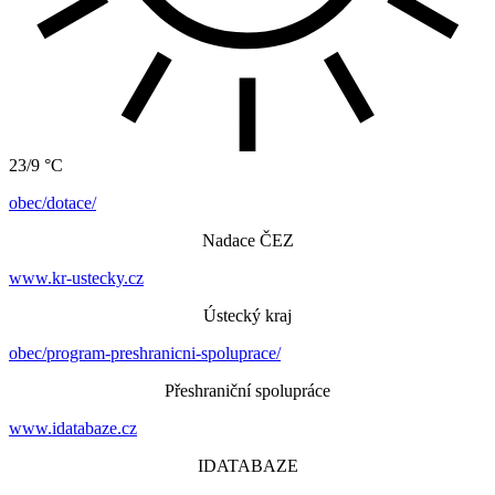
23/9 °C
obec/dotace/
Nadace ČEZ
www.kr-ustecky.cz
Ústecký kraj
obec/program-preshranicni-spoluprace/
Přeshraniční spolupráce
www.idatabaze.cz
IDATABAZE