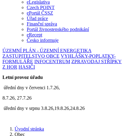
eLegislativa
Czech POINT
ePortál ČSSZ
Úřad práce
Finanční správa
Portál živnostenského podnikání
eRecept
Česko informuje
ÚZEMNÍ PLÁN - ÚZEMNÍ ENERGETIKA
ZASTUPITELSTVO OBCE
VYHLÁŠKY-POPLATKY-
FORMULÁŘE
INFOCENTRUM
ZPRAVODAJ STŘÍPKY
Z HOR
HASIČI
Letní provoz úřadu
úřední dny v červenci 1.7.26,
8.7.26, 27.7.26
úřední dny v srpnu 3.8.26,19.8.26,24.8.26
Úvodní stránka
Obec