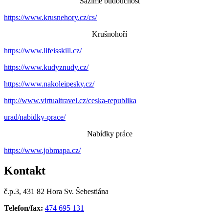
Sázíme budoucnost
https://www.krusnehory.cz/cs/
Krušnohoří
https://www.lifeisskill.cz/
https://www.kudyznudy.cz/
https://www.nakoleipesky.cz/
http://www.virtualtravel.cz/ceska-republika
urad/nabidky-prace/
Nabídky práce
https://www.jobmapa.cz/
Kontakt
č.p.3, 431 82 Hora Sv. Šebestiána
Telefon/fax:
474 695 131