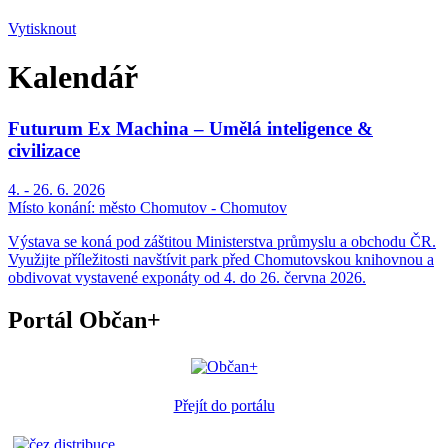
Vytisknout
Kalendář
Futurum Ex Machina – Umělá inteligence &
civilizace
4. - 26. 6. 2026
Místo konání:
město Chomutov - Chomutov
Výstava se koná pod záštitou Ministerstva průmyslu a obchodu ČR.
Využijte příležitosti navštívit park před Chomutovskou knihovnou a
obdivovat vystavené exponáty od 4. do 26. června 2026.
Portál Občan+
Přejít do portálu