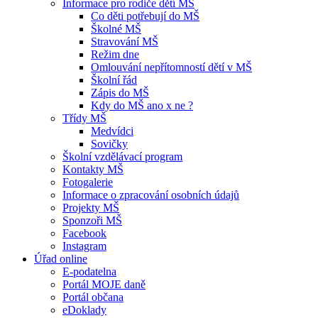
Informace pro rodiče dětí MŠ
Co děti potřebují do MŠ
Školné MŠ
Stravování MŠ
Režim dne
Omlouvání nepřítomností dětí v MŠ
Školní řád
Zápis do MŠ
Kdy do MŠ ano x ne ?
Třídy MŠ
Medvídci
Sovičky
Školní vzdělávací program
Kontakty MŠ
Fotogalerie
Informace o zpracování osobních údajů
Projekty MŠ
Sponzoři MŠ
Facebook
Instagram
Úřad online
E-podatelna
Portál MOJE daně
Portál občana
eDoklady