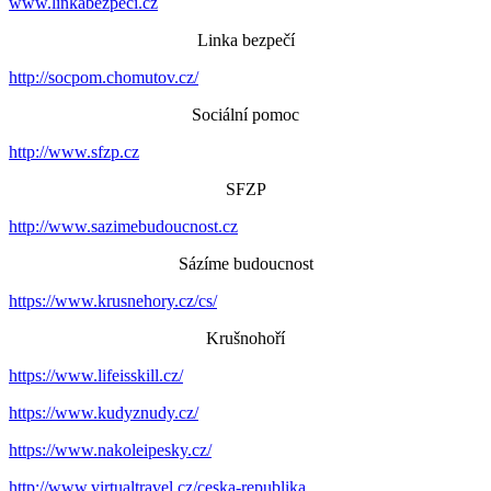
www.linkabezpeci.cz
Linka bezpečí
http://socpom.chomutov.cz/
Sociální pomoc
http://www.sfzp.cz
SFZP
http://www.sazimebudoucnost.cz
Sázíme budoucnost
https://www.krusnehory.cz/cs/
Krušnohoří
https://www.lifeisskill.cz/
https://www.kudyznudy.cz/
https://www.nakoleipesky.cz/
http://www.virtualtravel.cz/ceska-republika