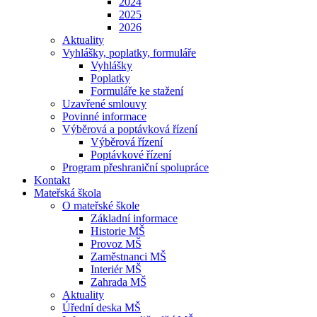
2024
2025
2026
Aktuality
Vyhlášky, poplatky, formuláře
Vyhlášky
Poplatky
Formuláře ke stažení
Uzavřené smlouvy
Povinné informace
Výběrová a poptávková řízení
Výběrová řízení
Poptávkové řízení
Program přeshraniční spolupráce
Kontakt
Mateřská škola
O mateřské škole
Základní informace
Historie MŠ
Provoz MŠ
Zaměstnanci MŠ
Interiér MŠ
Zahrada MŠ
Aktuality
Úřední deska MŠ