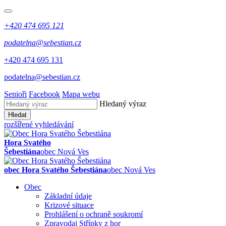
+420 474 695 121
podatelna@sebestian.cz
+420 474 695 131
podatelna@sebestian.cz
Senioři
Facebook
Mapa webu
Hledaný výraz
Hledat
rozšířené vyhledávání
Hora Svatého
Šebestiána
obec Nová Ves
obec Hora Svatého Šebestiána
obec Nová Ves
Obec
Základní údaje
Krizové situace
Prohlášení o ochraně soukromí
Zpravodaj Střípky z hor