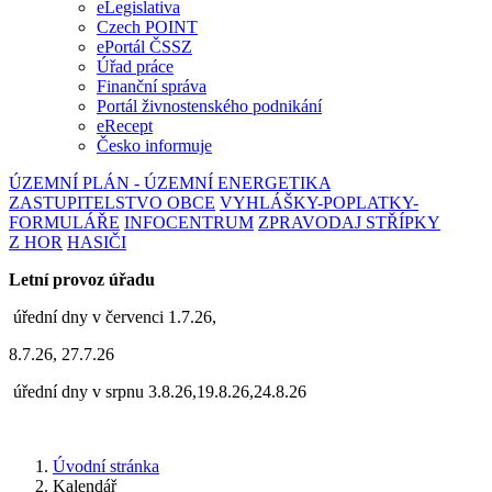
eLegislativa
Czech POINT
ePortál ČSSZ
Úřad práce
Finanční správa
Portál živnostenského podnikání
eRecept
Česko informuje
ÚZEMNÍ PLÁN - ÚZEMNÍ ENERGETIKA
ZASTUPITELSTVO OBCE
VYHLÁŠKY-POPLATKY-
FORMULÁŘE
INFOCENTRUM
ZPRAVODAJ STŘÍPKY
Z HOR
HASIČI
Letní provoz úřadu
úřední dny v červenci 1.7.26,
8.7.26, 27.7.26
úřední dny v srpnu 3.8.26,19.8.26,24.8.26
Úvodní stránka
Kalendář