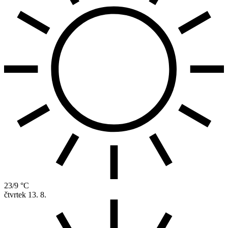
23/9 °C
čtvrtek
13. 8.