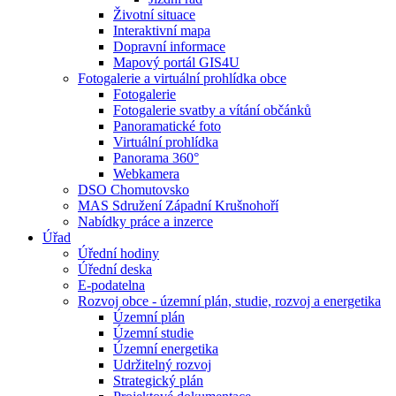
Životní situace
Interaktivní mapa
Dopravní informace
Mapový portál GIS4U
Fotogalerie a virtuální prohlídka obce
Fotogalerie
Fotogalerie svatby a vítání občánků
Panoramatické foto
Virtuální prohlídka
Panorama 360°
Webkamera
DSO Chomutovsko
MAS Sdružení Západní Krušnohoří
Nabídky práce a inzerce
Úřad
Úřední hodiny
Úřední deska
E-podatelna
Rozvoj obce - územní plán, studie, rozvoj a energetika
Územní plán
Územní studie
Územní energetika
Udržitelný rozvoj
Strategický plán