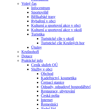
Volný čas
Infocentrum
Sportoviště
Běžkařské trasy
Rybaření v obci
Kulturní a sportovní akce v obci
Kulturní a sportovní akce v okolí
Turistika
Turistické cíle v okolí
Turistické cíle Krušných hor
Útulny
Krušnohoří
Dotace
Praktické info
Ceník služeb OÚ
Služby v obci
Obchod
Kadeřnictví, kosmetika
Čerpací stanice
Odpady, odpadové hospodářství
Restaurace, ubytování
Česká pošta
Internet
Řemeslníci
Jízdní řád