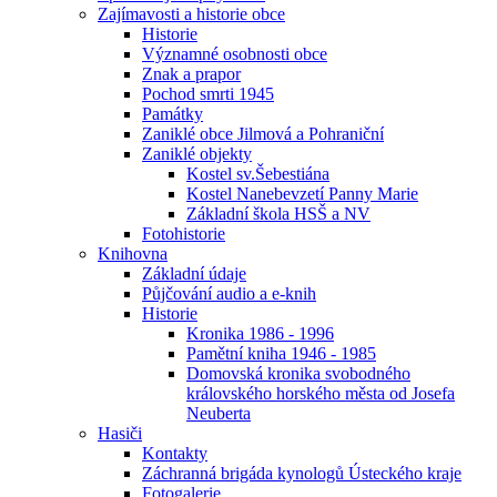
Zajímavosti a historie obce
Historie
Významné osobnosti obce
Znak a prapor
Pochod smrti 1945
Památky
Zaniklé obce Jilmová a Pohraniční
Zaniklé objekty
Kostel sv.Šebestiána
Kostel Nanebevzetí Panny Marie
Základní škola HSŠ a NV
Fotohistorie
Knihovna
Základní údaje
Půjčování audio a e-knih
Historie
Kronika 1986 - 1996
Pamětní kniha 1946 - 1985
Domovská kronika svobodného
královského horského města od Josefa
Neuberta
Hasiči
Kontakty
Záchranná brigáda kynologů Ústeckého kraje
Fotogalerie