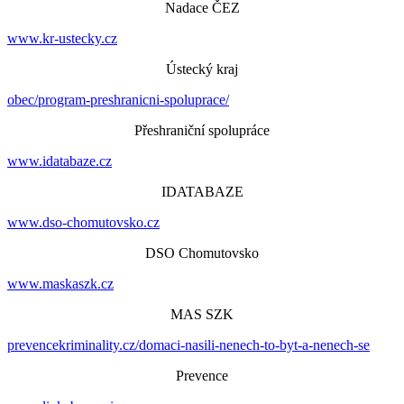
Nadace ČEZ
www.kr-ustecky.cz
Ústecký kraj
obec/program-preshranicni-spoluprace/
Přeshraniční spolupráce
www.idatabaze.cz
IDATABAZE
www.dso-chomutovsko.cz
DSO Chomutovsko
www.maskaszk.cz
MAS SZK
prevencekriminality.cz/domaci-nasili-nenech-to-byt-a-nenech-se
Prevence