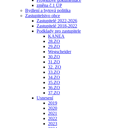
Projektové dokumentace
změna č.1 ÚP
Bydlení a bytová politika
Zastupitelstvo obce
Zastupitelé 2022-2026
Zastupitelé 2018-2022
Podklady pro zastupitele
KANEA
28.ZO
29.ZO
Wegscheider
30.ZO
31.ZO
32. ZO
33.ZO
34.ZO
35.ZO
36.ZO
37.ZO
Usnesení
2019
2020
2021
2022
2023